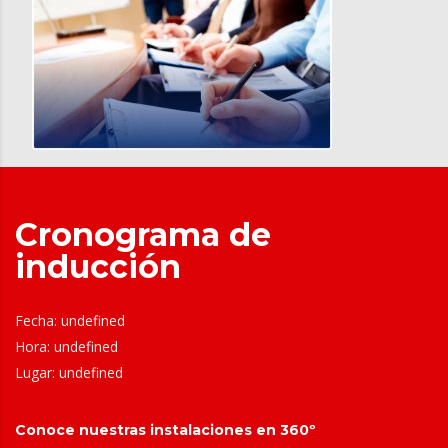
Cronograma de
inducción
Fecha: undefined
Hora: undefined
Lugar: undefined
Conoce nuestras instalaciones en 360º