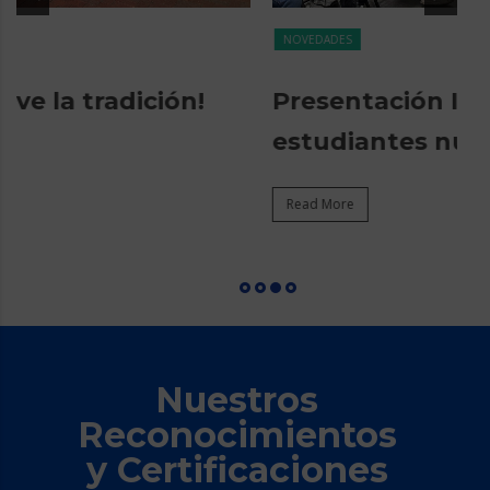
NOVEDADES
N
Presentación Institucional a
M
estudiantes nuevos
R
Read More
Nuestros
Reconocimientos
y Certificaciones