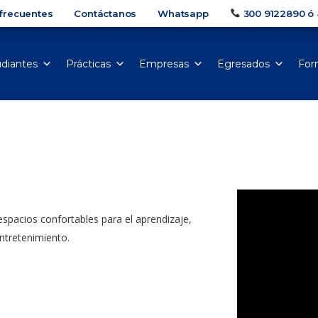
frecuentes
Contáctanos
Whatsapp
300 9122890 ó 
udiantes
Prácticas
Empresas
Egresados
For
pacios confortables para el aprendizaje,
entretenimiento.