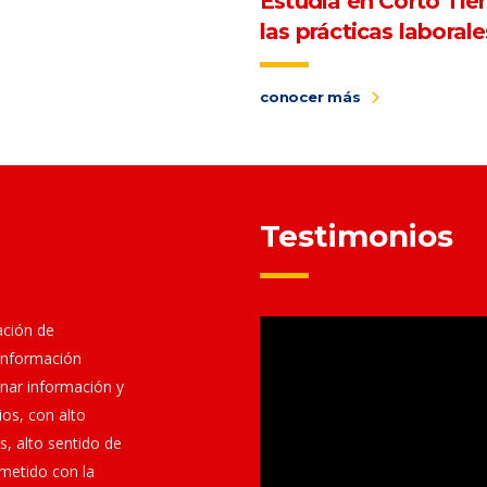
Estudia en Corto Tie
las prácticas laborale
conocer más
Testimonios
ación de
 información
onar información y
ios, con alto
s, alto sentido de
ometido con la