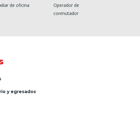
iliar de oficina
Operador de
conmutador
s
s
io y egresados