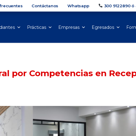
frecuentes
Contáctanos
Whatsapp
300 9122890 ó 
diantes
Prácticas
Empresas
Egresados
Form
ral por Competencias en Recep