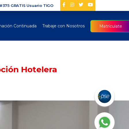
#375 GRATIS Usuario TIGO
ación Continuada
Trabaje con Nosotros
Matrículate
ción Hotelera