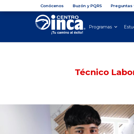
Conócenos
Buzón y PQRS
Preguntas 
Programas
Estu
Técnico Labo