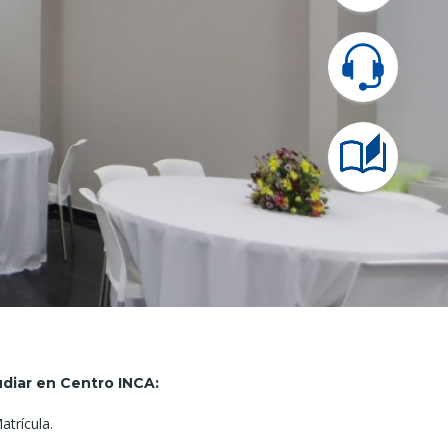
diar en
Centro INCA:
trícula.