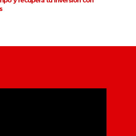
mpo y recupera tu inversión con
s